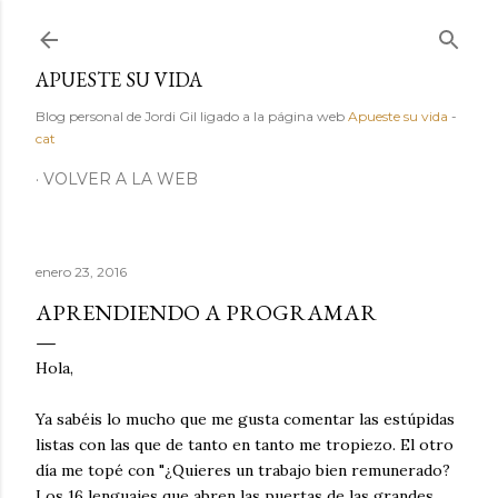
Ir al contenido principal
APUESTE SU VIDA
Blog personal de Jordi Gil ligado a la página web
Apueste su vida
-
cat
VOLVER A LA WEB
enero 23, 2016
APRENDIENDO A PROGRAMAR
Hola,
Ya sabéis lo mucho que me gusta comentar las estúpidas
listas con las que de tanto en tanto me tropiezo. El otro
día me topé con "¿Quieres un trabajo bien remunerado?
Los 16 lenguajes que abren las puertas de las grandes