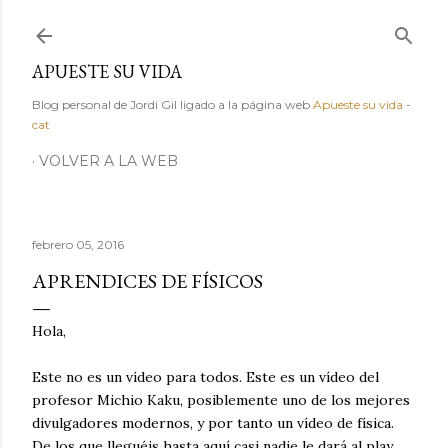
Ir al contenido principal
APUESTE SU VIDA
Blog personal de Jordi Gil ligado a la página web
Apueste su vida
-
cat
VOLVER A LA WEB
febrero 05, 2016
APRENDICES DE FÍSICOS
Hola,
Este no es un vídeo para todos. Este es un vídeo del
profesor Michio Kaku, posiblemente uno de los mejores
divulgadores modernos, y por tanto un vídeo de física.
De los que lleguéis hasta aquí casi nadie le dará al play.