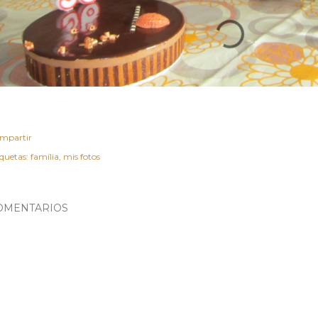
mpartir
iquetas:
família
mis fotos
OMENTARIOS