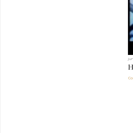
jun
H
Co