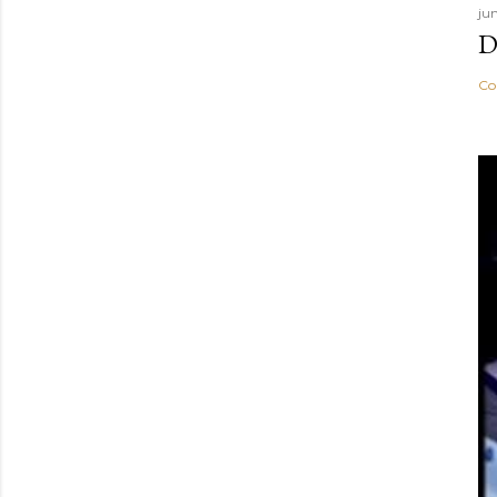
ju
D
Co