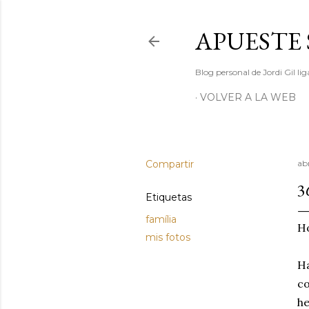
APUESTE 
Blog personal de Jordi Gil l
VOLVER A LA WEB
Compartir
abr
3
Etiquetas
família
Ho
mis fotos
Ha
co
he