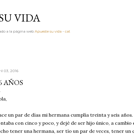
Ir al contenido principal
SU VIDA
igado a la página web
Apueste su vida
-
cat
il 03, 2016
6 AÑOS
la,
ce un par de días mi hermana cumplía treinta y seis años. 
ntaba con cinco y poco, y dejé de ser hijo único, a cambio 
cho tener una hermana, ser tío un par de veces, tener un c