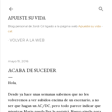
Ir al contenido principal
APUESTE SU VIDA
Blog personal de Jordi Gil ligado a la página web
Apueste su vida
-
cat
VOLVER A LA WEB
mayo 19, 2016
ACABA DE SUCEDER
Hola,
Desde ya hace unas semanas sabemos que no les
volveremos a ver subidos encima de un escenario, a no
ser que hagan un AC/DC, pero todo parece indicar que
mientras Marie pueda Per le seguirá. Nuevo single para