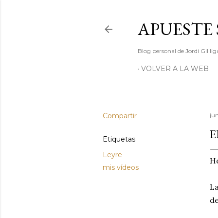
APUESTE 
Blog personal de Jordi Gil l
VOLVER A LA WEB
Compartir
ju
E
Etiquetas
Leyre
Ho
mis vídeos
La
de