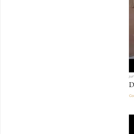
ju
D
Co