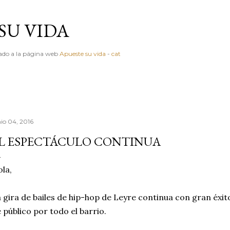
Ir al contenido principal
SU VIDA
igado a la página web
Apueste su vida
-
cat
nio 04, 2016
L ESPECTÁCULO CONTINUA
la,
 gira de bailes de hip-hop de Leyre continua con gran éxito d
 público por todo el barrio.