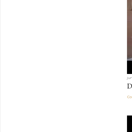
ju
D
Co