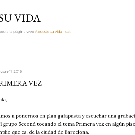
Ir al contenido principal
SU VIDA
igado a la página web
Apueste su vida
-
cat
ubre 11, 2016
RIMERA VEZ
la,
mos a ponernos en plan gafapasta y escuchar una grabaci
l grupo Second tocando el tema Primera vez en algún piso, 
plio que es, de la ciudad de Barcelona.