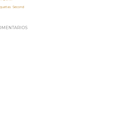
iquetas:
Second
OMENTARIOS