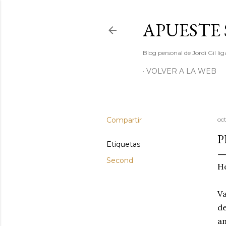
APUESTE 
Blog personal de Jordi Gil l
VOLVER A LA WEB
Compartir
oct
P
Etiquetas
Second
Ho
Va
de
am