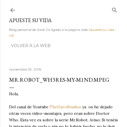
Ir al contenido principal
APUESTE SU VIDA
Blog personal de Jordi Gil ligado a la página web
Apueste su vida
-
cat
VOLVER A LA WEB
noviembre 29, 2016
MR.ROBOT_WH3RES-MY-M1ND.MPEG
Hola,
Del canal de Youtube
TheGaroStudios
ya os he dejado
otras veces vídeo-montajes, pero eran sobre Doctor
Who. Esta vez es sobre la serie Mr.Robot. Aviso: Si tenéis
la intención de verla y aún no lo habéis hecho, no le deis