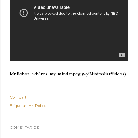
Mr.Robot_wh3res-my-m1nd.mpeg (w/MinimalistVideos)
Compartir
Etiquetas:
Mr. Robot
COMENTARIOS