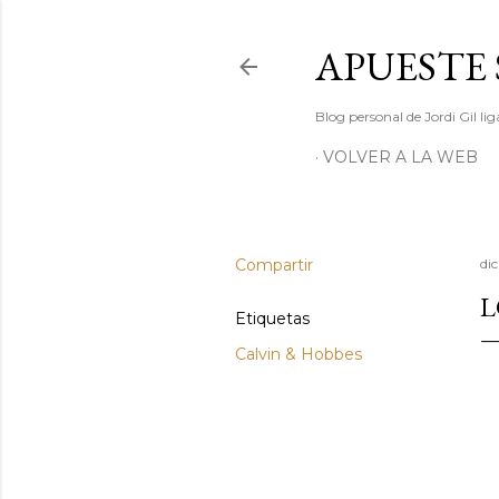
APUESTE 
Blog personal de Jordi Gil l
VOLVER A LA WEB
Compartir
di
L
Etiquetas
Calvin & Hobbes