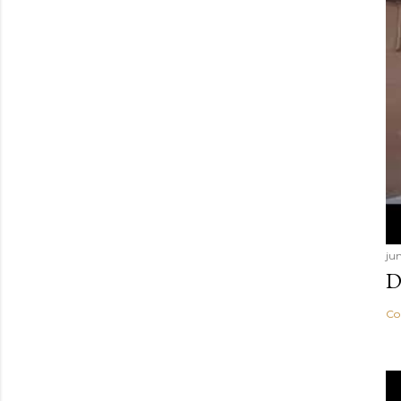
ju
D
Co