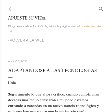
Ir al contenido principal
APUESTE SU VIDA
Blog personal de Jordi Gil ligado a la página web
Apueste su vida
-
cat
VOLVER A LA WEB
abril 05, 2018
ADAPTANDOSE A LAS TECNOLOGÍAS
Hola,
Seguramente lo que ahora critico, cuando cumpla unas
décadas mas me lo criticarán a mi, pero estamos
entrando a zancadas en un nuevo mundo tecnológico y
cada vez hay mas gente que la critica, sin razón.