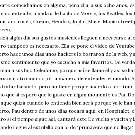
erte coincidíamos en alguna, pero ella, a sus ocho años, e
e no entenderá nada si le hablo de Moore, los Beatles, los R
ns and roses, Cream, Hendrix, Joplin, Muse, Manic street p
een,...
izá algún día sus gustos musicales lleguen a acercarse a l
ro tampoco es necesario. Ella se pone el vídeo de Youtube
erto hace unos días unos hackers lo borraron de la web, y s
smo sentimiento que yo escucho a mis favoritos. De verda
aman a sus hijo Celedonio, porque así se llama él y así se l
rsona, otro mundo, otra manera de entender el mundo. A
sfrutar bailando, pero no tiene porque hacerlo a mi ritmo.
o que si espero que le guste en algún momento es Pau Don
nque quizá cuando lo entienda bien será porque ya le han 
erto, Pau dentro de unos días tocará aquí, en Hospitalet, 
ro si el tiempo sigue así, cantará este De vuelta y vuelta y 
ando llegue al estribillo con lo de "primavera que no llega"