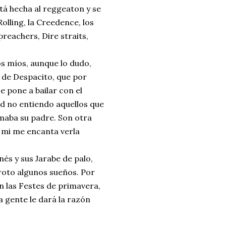
stá hecha al reggeaton y se
olling, la Creedence, los
reachers, Dire straits,
os míos, aunque lo dudo,
 de Despacito, que por
e pone a bailar con el
d no entiendo aquellos que
lamaba su padre. Son otra
 mi me encanta verla
és y sus Jarabe de palo,
roto algunos sueños. Por
en las Festes de primavera,
la gente le dará la razón