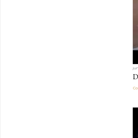
ju
D
Co