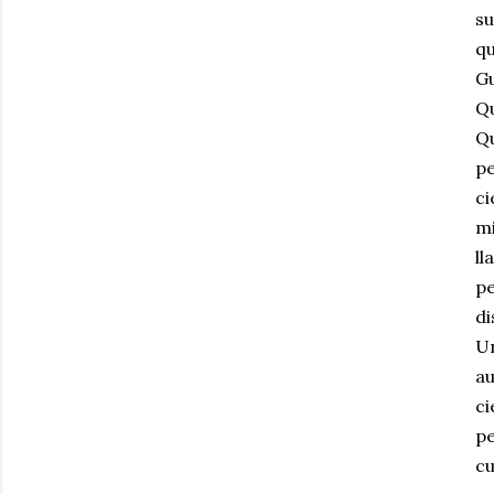
su
qu
Gu
Qu
Qu
pe
ci
mi
ll
pe
di
Un
au
ci
pe
cu