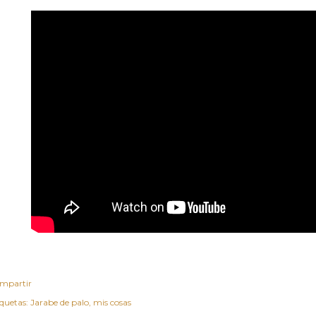
mpartir
iquetas:
Jarabe de palo
mis cosas