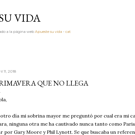
Ir al contenido principal
SU VIDA
igado a la página web
Apueste su vida
-
cat
il 11, 2018
RIMAVERA QUE NO LLEGA
la,
 otro día mi sobrina mayor me preguntó por cual era mi ca
ara, ninguna otra me ha cautivado nunca tanto como Paris
r por Gary Moore y Phil Lynott. Se que buscaba un referente