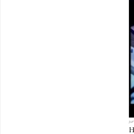
jun
H