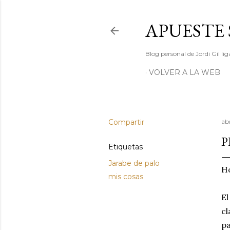
APUESTE 
Blog personal de Jordi Gil l
VOLVER A LA WEB
Compartir
abr
P
Etiquetas
Jarabe de palo
Ho
mis cosas
El
cl
pa