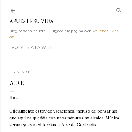
Ir al contenido principal
APUESTE SU VIDA
Blog personal de Jordi Gil ligado a la página web
Apueste su vida
-
cat
VOLVER A LA WEB
julio 21, 2018
AIRE
Hola,
Oficialmente estoy de vacaciones, incluso de pensar así
que aquí os quedáis con unos minutos musicales. Música
veraniega y mediterránea, Aire de Gertrudis.