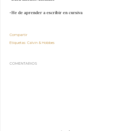
-He de aprender a escribir en cursiva
Compartir
Etiquetas:
Calvin & Hobbes
COMENTARIOS