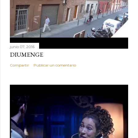
junio 07, 2016
DIUMENGE
Compartir
Publicar un comentario