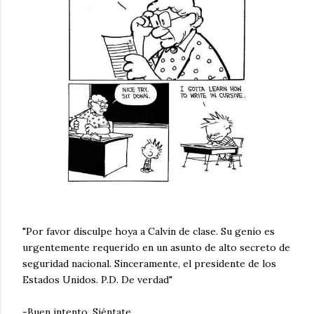
"Por favor disculpe hoya a Calvin de clase. Su genio es
urgentemente requerido en un asunto de alto secreto de
seguridad nacional. Sinceramente, el presidente de los
Estados Unidos. P.D. De verdad"
-Buen intento. Siéntate