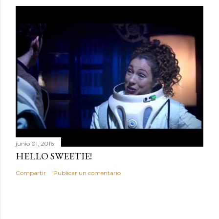
junio 01, 2016
HELLO SWEETIE!
Compartir
Publicar un comentario