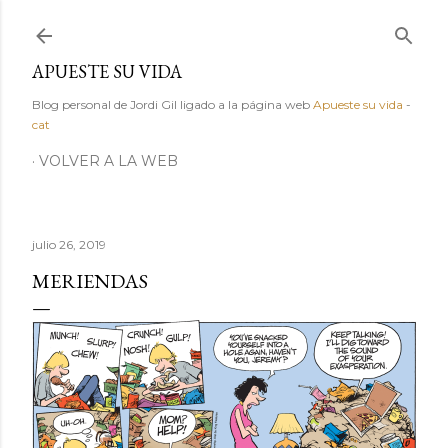
Ir al contenido principal
APUESTE SU VIDA
Blog personal de Jordi Gil ligado a la página web
Apueste su vida
-
cat
VOLVER A LA WEB
julio 26, 2019
MERIENDAS