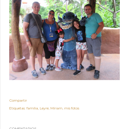
Compartir
Etiquetas:
família
Leyre
Míriam
mis fotos
COMENTARIOS