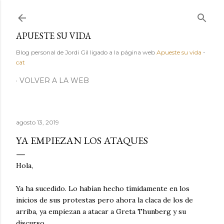
Ir al contenido principal
APUESTE SU VIDA
Blog personal de Jordi Gil ligado a la página web
Apueste su vida
-
cat
VOLVER A LA WEB
agosto 13, 2019
YA EMPIEZAN LOS ATAQUES
Hola,
Ya ha sucedido. Lo habían hecho tímidamente en los
inicios de sus protestas pero ahora la claca de los de
arriba, ya empiezan a atacar a Greta Thunberg y su
discurso.