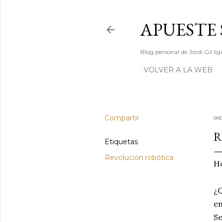
APUESTE 
Blog personal de Jordi Gil l
VOLVER A LA WEB
Compartir
se
R
Etiquetas
Revolución robótica
Ho
¿Q
en
Se