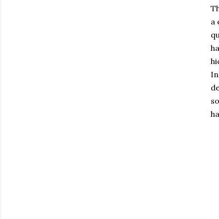
Th
a 
qu
ha
hi
In
de
so
ha