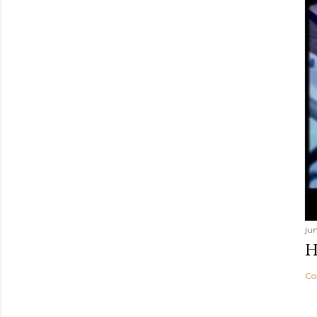
jun
H
Co