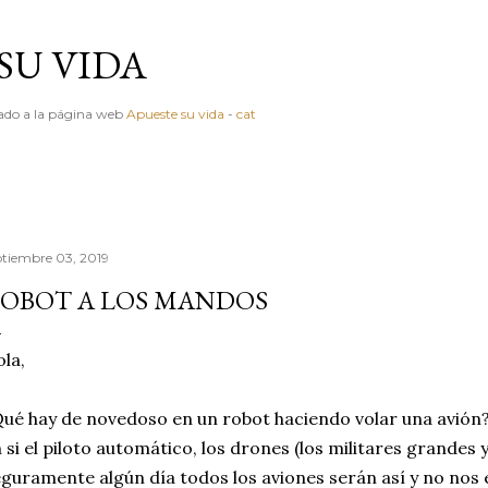
Ir al contenido principal
SU VIDA
igado a la página web
Apueste su vida
-
cat
ptiembre 03, 2019
OBOT A LOS MANDOS
la,
ué hay de novedoso en un robot haciendo volar una avión?
 si el piloto automático, los drones (los militares grande
guramente algún día todos los aviones serán así y no nos 