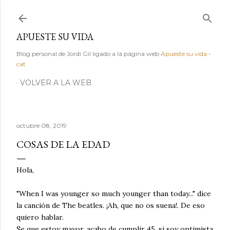
Ir al contenido principal
APUESTE SU VIDA
Blog personal de Jordi Gil ligado a la página web
Apueste su vida
-
cat
VOLVER A LA WEB
octubre 08, 2019
COSAS DE LA EDAD
Hola,
"When I was younger so much younger than today..." dice
la canción de The beatles. ¡Ah, que no os suena!. De eso
quiero hablar.
Se que estoy mayor, acabo de cumplir 45, si soy optimista