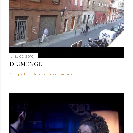
junio 07, 2016
DIUMENGE
Compartir
Publicar un comentario