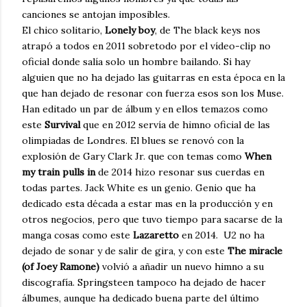
canciones se antojan imposibles.
El chico solitario,
Lonely boy
, de The black keys nos
atrapó a todos en 2011 sobretodo por el vídeo-clip no
oficial donde salía solo un hombre bailando. Si hay
alguien que no ha dejado las guitarras en esta época en la
que han dejado de resonar con fuerza esos son los Muse.
Han editado un par de álbum y en ellos temazos como
este
Survival
que en 2012 servía de himno oficial de las
olimpiadas de Londres. El blues se renovó con la
explosión de Gary Clark Jr. que con temas como
When
my train pulls in
de 2014 hizo resonar sus cuerdas en
todas partes. Jack White es un genio. Genio que ha
dedicado esta década a estar mas en la producción y en
otros negocios, pero que tuvo tiempo para sacarse de la
manga cosas como este
Lazaretto
en 2014. U2 no ha
dejado de sonar y de salir de gira, y con este
The miracle
(of Joey Ramone)
volvió a añadir un nuevo himno a su
discografía. Springsteen tampoco ha dejado de hacer
álbumes, aunque ha dedicado buena parte del último