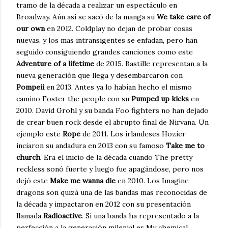
tramo de la década a realizar un espectáculo en
Broadway. Aún así se sacó de la manga su
We take care of
our own
en 2012. Coldplay no dejan de probar cosas
nuevas, y los mas intransigentes se enfadan, pero han
seguido consiguiendo grandes canciones como este
Adventure of a lifetime
de 2015. Bastille representan a la
nueva generación que llega y desembarcaron con
Pompeii
en 2013. Antes ya lo habían hecho el mismo
camino Foster the people con su
Pumped up kicks
en
2010. David Grohl y su banda Foo fighters no han dejado
de crear buen rock desde el abrupto final de Nirvana. Un
ejemplo este
Rope
de 2011. Los irlandeses Hozier
inciaron su andadura en 2013 con su famoso
Take me to
church
. Era el inicio de la década cuando The pretty
reckless sonó fuerte y luego fue apagándose, pero nos
dejó este
Make me wanna die
en 2010. Los Imagine
dragons son quizá una de las bandas mas reconocidas de
la década y impactaron en 2012 con su presentación
llamada
Radioactive
. Si una banda ha representado a la
perfección a la generación milenial es My chemical