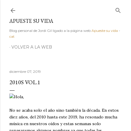
Ir al contenido principal
APUESTE SU VIDA
Blog personal de Jordi Gil ligado a la página web
Apueste su vida
-
cat
VOLVER A LA WEB
diciembre 07, 2019
2010S VOL.1
Hola,
No se acaba solo el año sino también la década. En estos
diez años, del 2010 hasta este 2019, ha resonado mucha
música en nuestros oídos y estas semanas solo
repasaremos algunos nombres ya que todas las