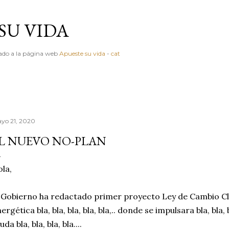
Ir al contenido principal
SU VIDA
igado a la página web
Apueste su vida
-
cat
yo 21, 2020
L NUEVO NO-PLAN
la,
 Gobierno ha redactado primer proyecto Ley de Cambio Cl
ergética bla, bla, bla, bla, bla,.. donde se impulsara bla, bla, 
uda bla, bla, bla, bla....