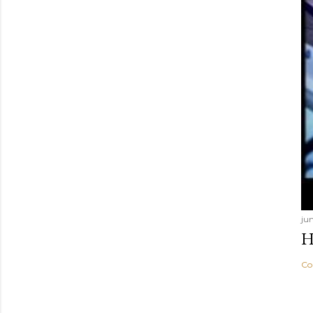
jun
H
Co