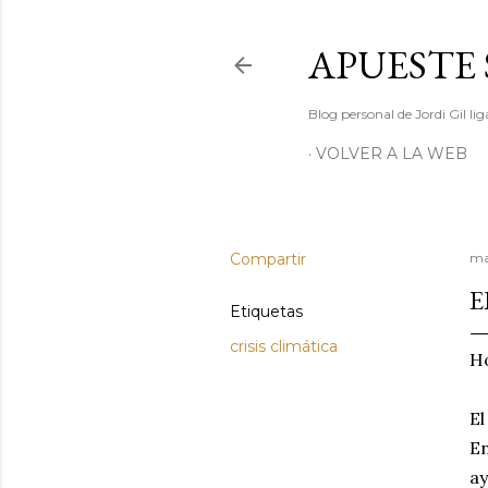
APUESTE 
Blog personal de Jordi Gil l
VOLVER A LA WEB
Compartir
ma
E
Etiquetas
crisis climática
Ho
El
En
ay