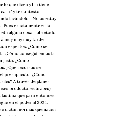
 lo que dicen y bla tiene
 casa? y te contesto
ondo lavándolos. No os estoy
a. Pues exactamente es lo
reta alguna cosa, sobretodo
erá muy muy muy tarde.
 con expertos. ¿Cómo se
al. ¿Cómo conseguiremos la
ón justa. ¿Cómo
os. ¿Que recursos se
 del presupuesto. ¿Cómo
siles? A través de planes
países productores árabes)
0, lástima que para entonces
egue en el poder al 2024.
 se dictan normas que nacen