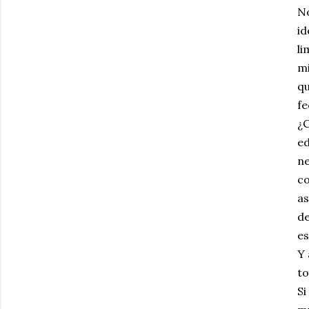
No
id
li
mi
qu
fe
¿C
ed
ne
co
as
de
es
Y 
to
Si