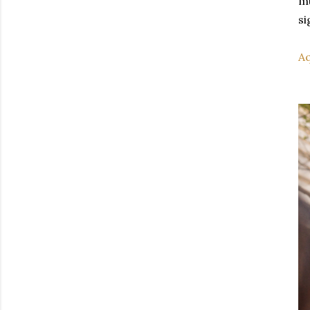
mu
si
Aq