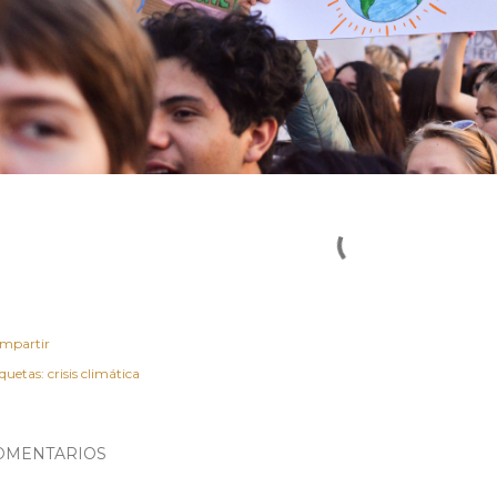
mpartir
iquetas:
crisis climática
OMENTARIOS