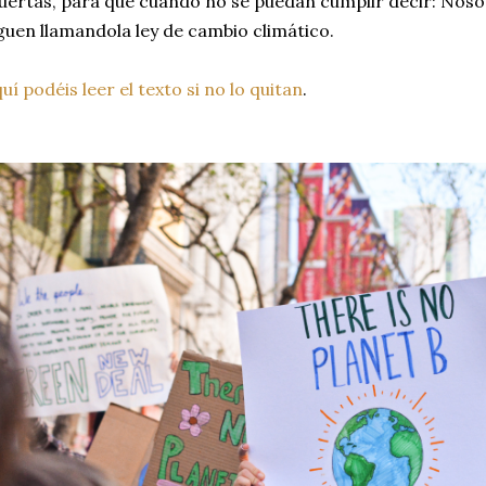
ertas, para que cuando no se puedan cumplir decir: Nosot
guen llamandola ley de cambio climático.
uí podéis leer el texto si no lo quitan
.