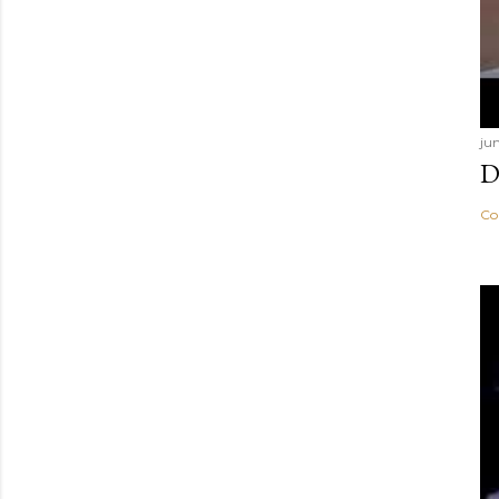
ju
D
Co