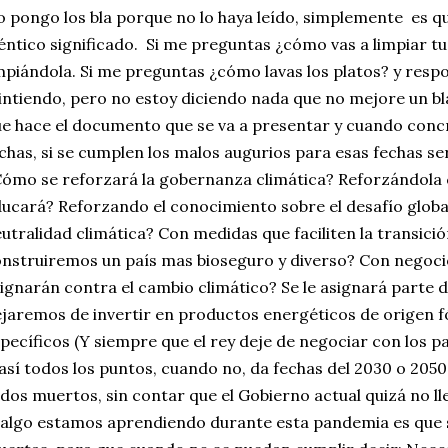
 pongo los bla porque no lo haya leído, simplemente es que
éntico significado. Si me preguntas ¿cómo vas a limpiar tu
mpiándola. Si me preguntas ¿cómo lavas los platos? y resp
ntiendo, pero no estoy diciendo nada que no mejore un bl
e hace el documento que se va a presentar y cuando conc
chas, si se cumplen los malos augurios para esas fechas s
ómo se reforzará la gobernanza climática? Reforzándola
ucará? Reforzando el conocimiento sobre el desafío glob
utralidad climática? Con medidas que faciliten la transici
nstruiremos un país mas bioseguro y diverso? Con negoci
ignarán contra el cambio climático? Se le asignará parte
jaremos de invertir en productos energéticos de origen fó
pecíficos (Y siempre que el rey deje de negociar con los 
así todos los puntos, cuando no, da fechas del 2030 o 205
dos muertos, sin contar que el Gobierno actual quizá no ll
 algo estamos aprendiendo durante esta pandemia es que