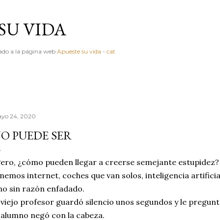
Ir al contenido principal
SU VIDA
igado a la página web
Apueste su vida
-
cat
yo 24, 2020
O PUEDE SER
ero, ¿cómo pueden llegar a creerse semejante estupidez? 
nemos internet, coches que van solos, inteligencia artificial,
no sin razón enfadado.
 viejo profesor guardó silencio unos segundos y le pregunt
 alumno negó con la cabeza.