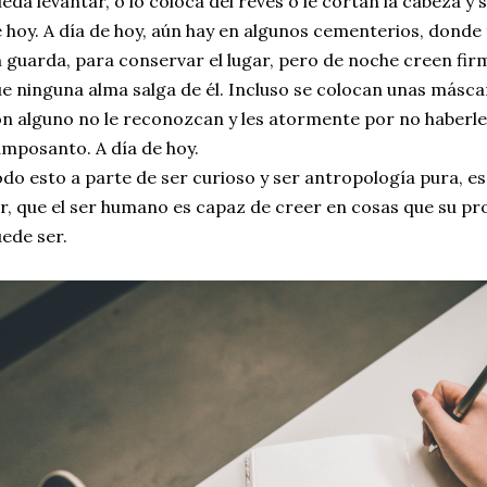
eda levantar, o lo coloca del revés o le cortan la cabeza y s
 hoy. A día de hoy, aún hay en algunos cementerios, donde 
 guarda, para conservar el lugar, pero de noche creen fir
e ninguna alma salga de él. Incluso se colocan unas másca
n alguno no le reconozcan y les atormente por no haberles
mposanto. A día de hoy.
do esto a parte de ser curioso y ser antropología pura, 
r, que el ser humano es capaz de creer en cosas que su pro
ede ser.