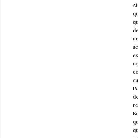
Ah
qu
qu
de
un
se
ex
co
co
cu
Pa
de
re
Br
qu
qu