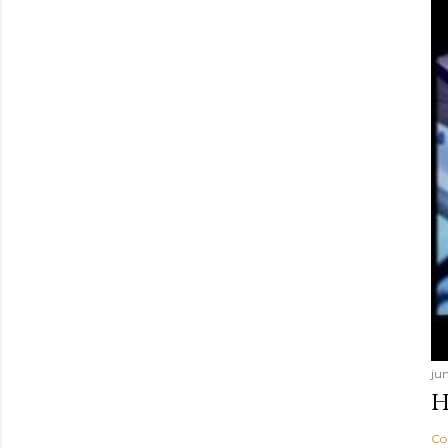
jun
H
Co