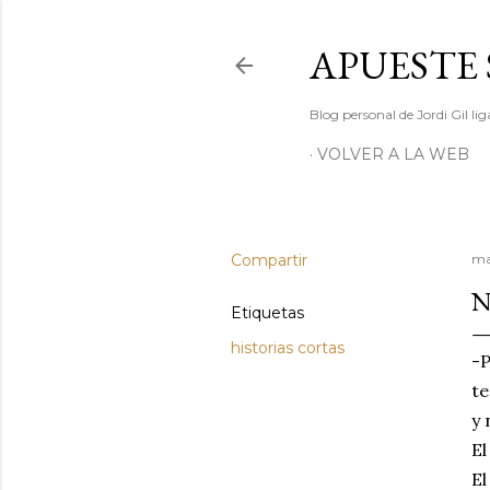
APUESTE 
Blog personal de Jordi Gil l
VOLVER A LA WEB
Compartir
ma
N
Etiquetas
historias cortas
-P
te
y 
El
El