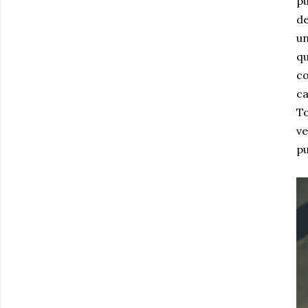
pu
de
un
qu
co
ca
To
ve
pu