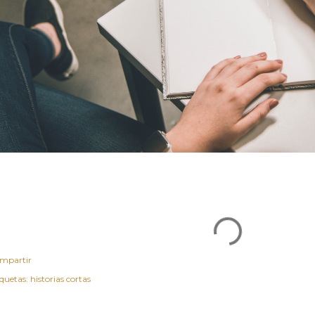
mpartir
iquetas:
historias cortas