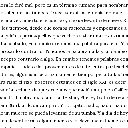
ora lo diré mal, pero es un término rumano para nombrar
e salen de sus tumbas. O sea, vampiros, zombis, no muer
e una vez muerto ese cuerpo ya no se levanta de nuevo. En
 los tiempos, desde que somos racionales y empezamos a 
a palabra para aquellos que vuelven a vivir una vez está m
 ha acabado, en cambio creamos una palabra para ello. Y n
presar lo contrario. Tenemos la palabra nada y en cambio l
ncepto contrario a algo. En cambio tenemos palabras como
mpaña... todas ellas provenientes de diferentes partes de
lturas, algunas ni se cruzaron en el tiempo, pero todas tie
ra rizar el rizo, nosotros estamos en el siglo XXI, es deci
sde la fecha en la que creemos que nació un tipo en Galil
sucitó. La obra mas famosa de Mary Shelley trata de resuc
am Storker de un vampiro. Y te repito, nadie, nadie, ha de
e un muerto se pueda levantar de su tumba. Y a día de hoy,
ien desentierra a algún muerto y le clava una estaca en el