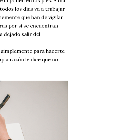
e la ponen en los pies. A día
todos los días va a trabajar
memente que han de vigilar
ras por si se encuentran
 dejado salir del
es simplemente para hacerte
pia razón le dice que no