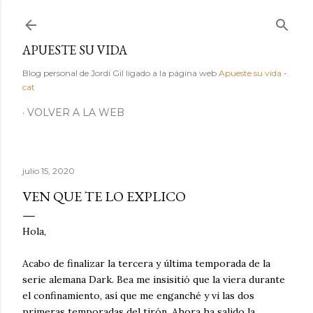
Ir al contenido principal
APUESTE SU VIDA
Blog personal de Jordi Gil ligado a la página web
Apueste su vida
-
cat
VOLVER A LA WEB
julio 15, 2020
VEN QUE TE LO EXPLICO
Hola,
Acabo de finalizar la tercera y última temporada de la
serie alemana Dark. Bea me insisitió que la viera durante
el confinamiento, así que me enganché y vi las dos
primeras temporadas del tirón. Ahora ha salido la