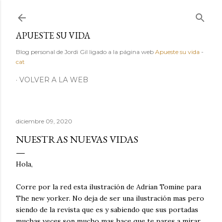
Ir al contenido principal
APUESTE SU VIDA
Blog personal de Jordi Gil ligado a la página web
Apueste su vida
-
cat
VOLVER A LA WEB
diciembre 09, 2020
NUESTRAS NUEVAS VIDAS
Hola,
Corre por la red esta ilustración de Adrian Tomine para
The new yorker. No deja de ser una ilustración mas pero
siendo de la revista que es y sabiendo que sus portadas
muchas veces son mucho mas hace que te pares a mirar