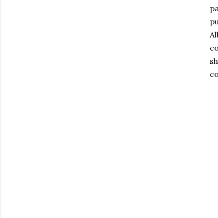
pa
pu
Al
co
sh
co