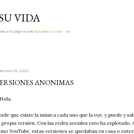
Ir al contenido principal
SU VIDA
igado a la página web
Apueste su vida
-
cat
ciembre 05, 2020
ERSIONES ANONIMAS
Hola,
sde que existe la música cada uno que la oye, y puede y sa
 propia versión. Con las redes sociales esto ha explotado.
mo YouTube, estas versiones se quedaban en casa o entre