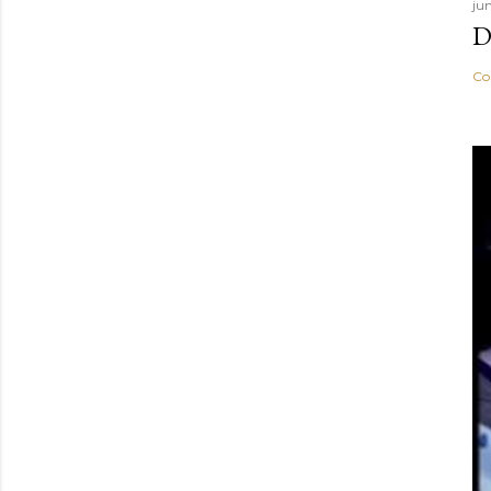
ju
D
Co