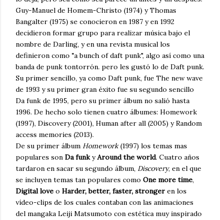
Guy-Manuel de Homem-Christo (1974) y Thomas
Bangalter (1975) se conocieron en 1987 y en 1992
decidieron formar grupo para realizar música bajo el
nombre de Darling, y en una revista musical los
definieron como "a bunch of daft punk", algo así como una
banda de punk tontorrón. pero les gustó lo de Daft punk.
Su primer sencillo, ya como Daft punk, fue The new wave
de 1993 y su primer gran éxito fue su segundo sencillo
Da funk de 1995, pero su primer álbum no salió hasta
1996. De hecho solo tienen cuatro álbumes: Homework
(1997), Discovery (2001), Human after all (2005) y Random
access memories (2013).
De su primer álbum
Homework
(1997) los temas mas
populares son
Da funk
y
Around the world
. Cuatro años
tardaron en sacar su segundo álbum,
Discovery
, en el que
se incluyen temas tan populares como
One more time
,
Digital love
o
Harder, better, faster, stronger
en los
vídeo-clips de los cuales contaban con las animaciones
del mangaka Leiji Matsumoto con estética muy inspirado