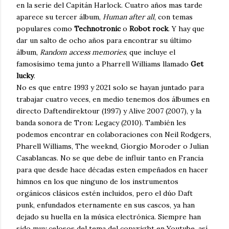
en la serie del Capitán Harlock. Cuatro años mas tarde
aparece su tercer álbum,
Human after all
, con temas
populares como
Technotronic
o
Robot rock
. Y hay que
dar un salto de ocho años para encontrar su último
álbum,
Random access memories
, que incluye el
famosísimo tema junto a Pharrell Williams llamado
Get
lucky
.
No es que entre 1993 y 2021 solo se hayan juntado para
trabajar cuatro veces, en medio tenemos dos álbumes en
directo Daftendirektour (1997) y Alive 2007 (2007), y la
banda sonora de Tron: Legacy (2010). También les
podemos encontrar en colaboraciones con Neil Rodgers,
Pharell Williams, The weeknd, Giorgio Moroder o Julian
Casablancas. No se que debe de influir tanto en Francia
para que desde hace décadas esten empeñados en hacer
himnos en los que ninguno de los instrumentos
orgánicos clásicos estén incluidos, pero el dúo Daft
punk, enfundados eternamente en sus cascos, ya han
dejado su huella en la música electrónica. Siempre han
sido muy celosos del tema del copyright en Youtube, así