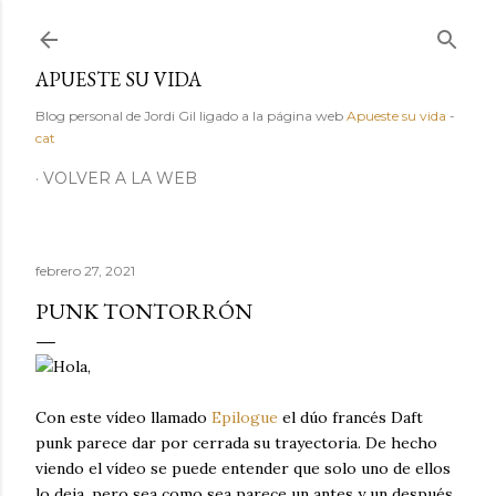
Ir al contenido principal
APUESTE SU VIDA
Blog personal de Jordi Gil ligado a la página web
Apueste su vida
-
cat
VOLVER A LA WEB
febrero 27, 2021
PUNK TONTORRÓN
Hola,
Con este vídeo llamado
Epilogue
el dúo francés Daft
punk parece dar por cerrada su trayectoria. De hecho
viendo el vídeo se puede entender que solo uno de ellos
lo deja, pero sea como sea parece un antes y un después.