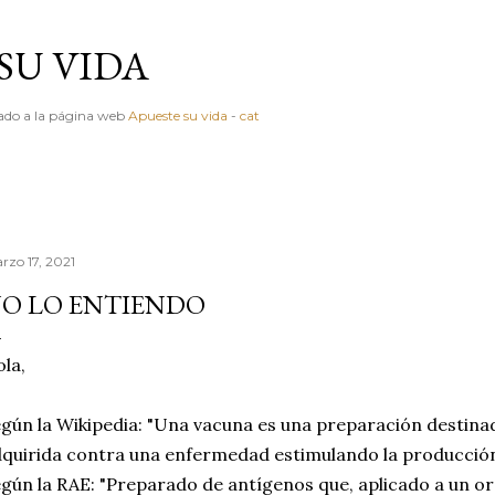
Ir al contenido principal
SU VIDA
igado a la página web
Apueste su vida
-
cat
rzo 17, 2021
O LO ENTIENDO
la,
gún la Wikipedia: "Una vacuna es una preparación destin
quirida contra una enfermedad estimulando la producción
gún la RAE: "Preparado de antígenos que, aplicado a un o