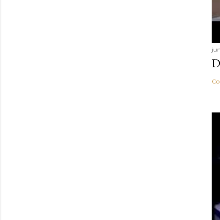
ju
D
Co