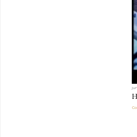
jun
H
Co