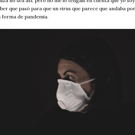
izá no sea así, pero no me lo tengáis en cuenta que yo so
ber que pasó para que un virus que parece que andaba por
 forma de pandemia.