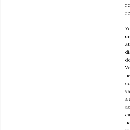
re
re
Yo
un
at
di
de
Va
pe
co
va
a 
ac
ca
pa