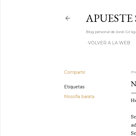
APUESTE 
Blog personal de Jordi Gil l
VOLVER A LA WEB
Compartir
ma
N
Etiquetas
filosofía barata
Ho
Se
ad
Se