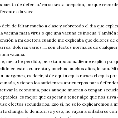
spuesta de defensa." en su sexta acepción, porque record
ferente a la vaca.
 debí de faltar mucho a clase y sobretodo el día que expli
a vacuna mata virus o que una vacuna es inocua. También 
ención a mi doctora cuando me explicaba que dolores de 
arrea, dolores varios,.... son efectos normales de cualqui
 una vacuna.
le, me lo he perdido, pero tampoco nadie me explica porq
dido en estos cuarenta y muchos muchos años, lo son. Mi 
n margenes, es decir, si de aquí a equis meses el equis por
cunada, y tienen los suficientes anticuerpos para defender
activar la economía, pues aunque mueran o tengan secuel
eptables, es mejor que esperar a tener algo que nos sirva d
use efectos secundarios. Eso sí, no se lo explicaremos a mu
rte chunga, lo de morirse y eso, no vayan a enfadarse con