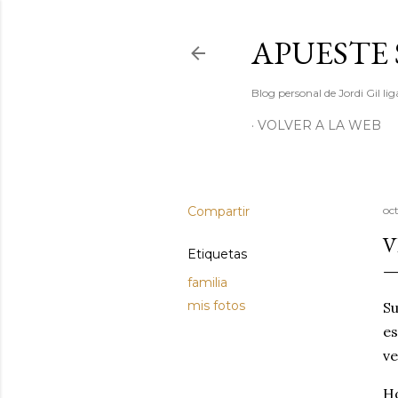
APUESTE 
Blog personal de Jordi Gil l
VOLVER A LA WEB
Compartir
oc
V
Etiquetas
familia
mis fotos
Su
es
ve
Ho