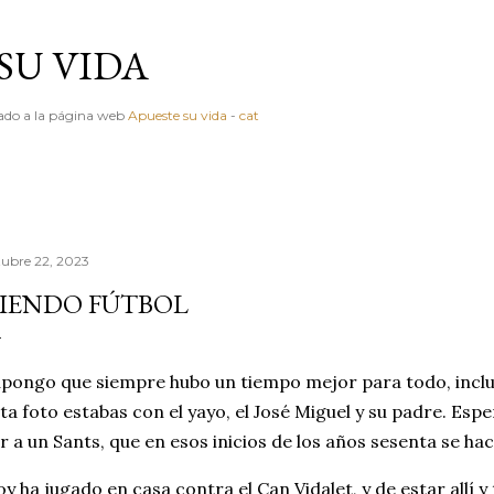
Ir al contenido principal
SU VIDA
igado a la página web
Apueste su vida
-
cat
tubre 22, 2023
IENDO FÚTBOL
pongo que siempre hubo un tiempo mejor para todo, inclus
ta foto estabas con el yayo, el José Miguel y su padre. Es
r a un Sants, que en esos inicios de los años sesenta se ha
y ha jugado en casa contra el Can Vidalet, y de estar allí 