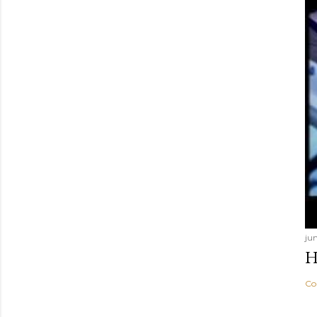
jun
H
Co