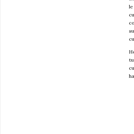
le
cu
co
su
cu
Ho
tu
cu
ha