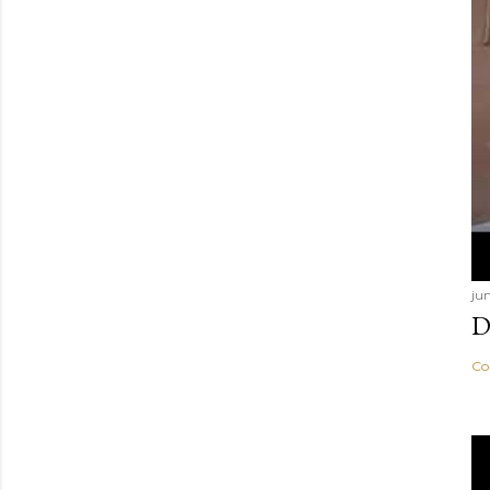
ju
D
Co