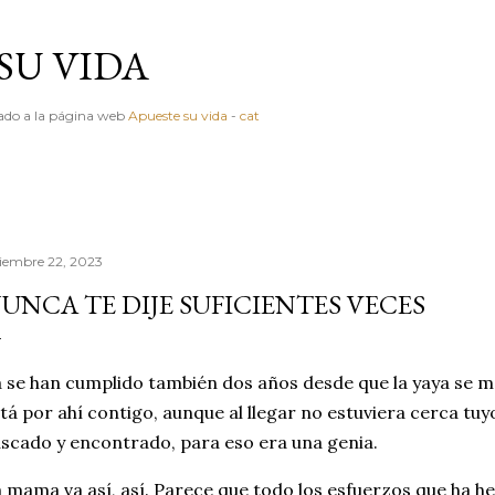
Ir al contenido principal
SU VIDA
igado a la página web
Apueste su vida
-
cat
ciembre 22, 2023
UNCA TE DIJE SUFICIENTES VECES
 se han cumplido también dos años desde que la yaya se 
tá por ahí contigo, aunque al llegar no estuviera cerca tuy
scado y encontrado, para eso era una genia.
 mama va así, así. Parece que todo los esfuerzos que ha h