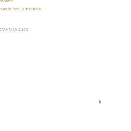
mpartir
iquetas:
familia
mis fotos
OMENTARIOS