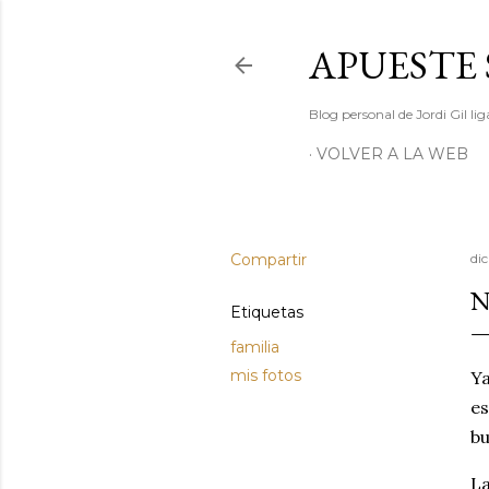
APUESTE 
Blog personal de Jordi Gil l
VOLVER A LA WEB
Compartir
di
N
Etiquetas
familia
mis fotos
Ya
es
bu
La