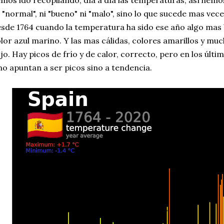
mos ido recopilando, día a día las temperaturas, así hemo
 "normal", ni "bueno" ni "malo", sino lo que sucede mas veces
sde 1764 cuando la temperatura ha sido ese año algo mas ba
lor azul marino. Y las mas cálidas, colores amarillos y mu
jo. Hay picos de frío y de calor, correcto, pero en los últi
no apuntan a ser picos sino a tendencia.