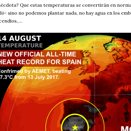
écdota? Que estas temperaturas se convertirán en norma y
ló- sino no podemos plantar nada, no hay agua en los emb
cendios,....