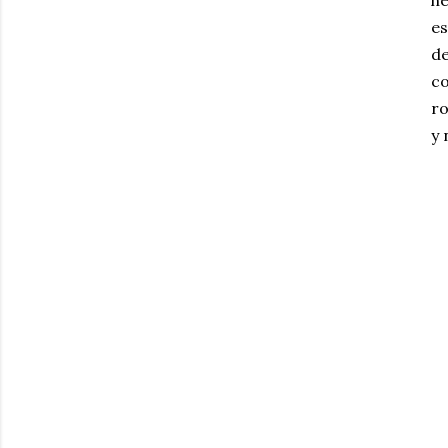
he
es
de
co
ro
y 