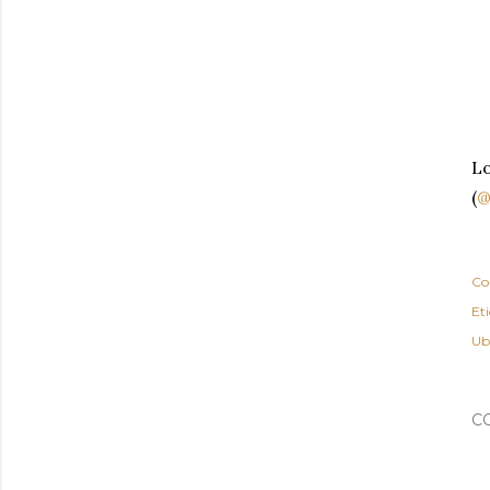
Lo
(
@
Co
Et
Ub
C