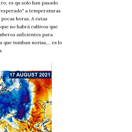
tro, es qu solo han pasado
 "esperado" a temperaturas
 pocas horas. A estas
rque no habrá cultivos que
mberos suficientes para
que tumban norias,... es lo
a.