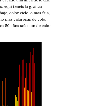
s creado una línea de lo que
. Aquí tenéis la gráfica
ja, color cielo, o mas fría,
cho mas calurosas de color
mos 50 años solo son de calor