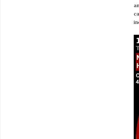
an
ca
in