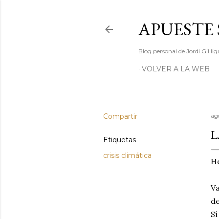
APUESTE 
Blog personal de Jordi Gil l
VOLVER A LA WEB
Compartir
ago
L
Etiquetas
crisis climática
Ho
Va
de
Sí