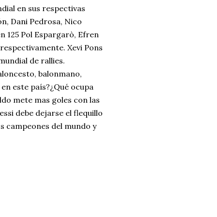
dial en sus respectivas
ón, Dani Pedrosa, Nico
n 125 Pol Espargarò, Efren
 respectivamente. Xevi Pons
undial de rallies.
baloncesto, balonmano,
y en este país?¿Qué ocupa
aldo mete mas goles con las
ssi debe dejarse el flequillo
mos campeones del mundo y