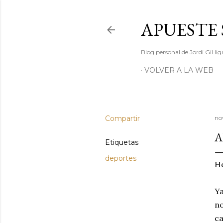
APUESTE 
Blog personal de Jordi Gil l
VOLVER A LA WEB
Compartir
no
A
Etiquetas
deportes
Ho
Ya
no
ca