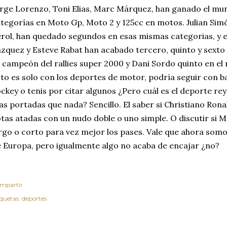
rge Lorenzo, Toni Elias, Marc Márquez, han ganado el mun
tegorías en Moto Gp, Moto 2 y 125cc en motos. Julian Sim
rol, han quedado segundos en esas mismas categorias, y e
zquez y Esteve Rabat han acabado tercero, quinto y sexto
 campeón del rallies super 2000 y Dani Sordo quinto en el m
to es solo con los deportes de motor, podría seguir con 
ckey o tenis por citar algunos ¿Pero cuál es el deporte re
s portadas que nada? Sencillo. El saber si Christiano Ron
tas atadas con un nudo doble o uno simple. O discutir si Me
rgo o corto para vez mejor los pases. Vale que ahora so
 Europa, pero igualmente algo no acaba de encajar ¿no?
mpartir
iquetas:
deportes