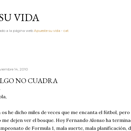
Ir al contenido principal
SU VIDA
igado a la página web
Apueste su vida
-
cat
viembre 14, 2010
LGO NO CUADRA
la,
 os he dicho miles de veces que me encanta el fútbol, pero
 me dejen ver el bosque. Hoy Fernando Alonso ha termina
mpeonato de Formula 1, mala suerte, mala planificación, d