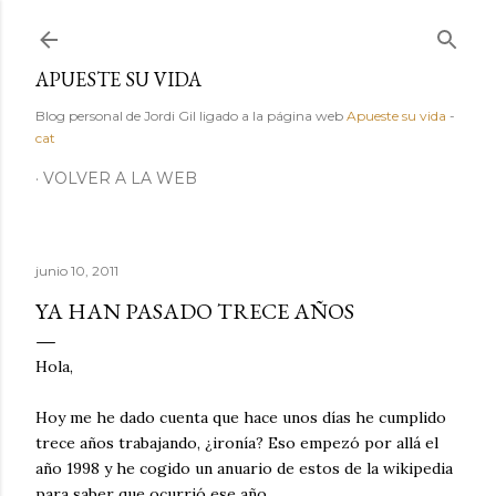
Ir al contenido principal
APUESTE SU VIDA
Blog personal de Jordi Gil ligado a la página web
Apueste su vida
-
cat
VOLVER A LA WEB
junio 10, 2011
YA HAN PASADO TRECE AÑOS
Hola,
Hoy me he dado cuenta que hace unos días he cumplido
trece años trabajando, ¿ironía? Eso empezó por allá el
año 1998 y he cogido un anuario de estos de la wikipedia
para saber que ocurrió ese año.