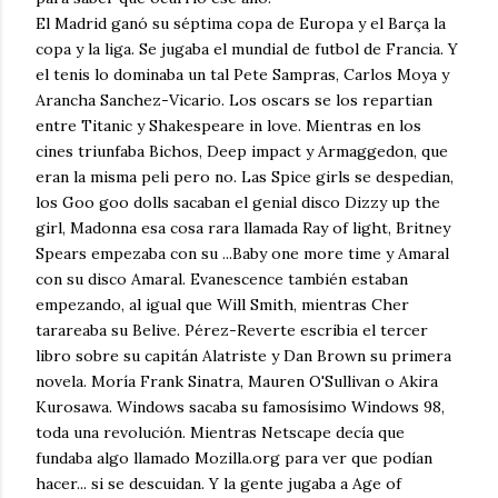
El Madrid ganó su séptima copa de Europa y el Barça la
copa y la liga. Se jugaba el mundial de futbol de Francia. Y
el tenis lo dominaba un tal Pete Sampras, Carlos Moya y
Arancha Sanchez-Vicario. Los oscars se los repartian
entre Titanic y Shakespeare in love. Mientras en los
cines triunfaba Bichos, Deep impact y Armaggedon, que
eran la misma peli pero no. Las Spice girls se despedian,
los Goo goo dolls sacaban el genial disco Dizzy up the
girl, Madonna esa cosa rara llamada Ray of light, Britney
Spears empezaba con su ...Baby one more time y Amaral
con su disco Amaral. Evanescence también estaban
empezando, al igual que Will Smith, mientras Cher
tarareaba su Belive. Pérez-Reverte escribia el tercer
libro sobre su capitán Alatriste y Dan Brown su primera
novela. Moría Frank Sinatra, Mauren O'Sullivan o Akira
Kurosawa. Windows sacaba su famosísimo Windows 98,
toda una revolución. Mientras Netscape decía que
fundaba algo llamado Mozilla.org para ver que podían
hacer... si se descuidan. Y la gente jugaba a Age of