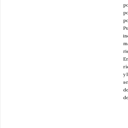
po
po
po
Pu
in
ma
ri
En
rí
y 
se
de
de