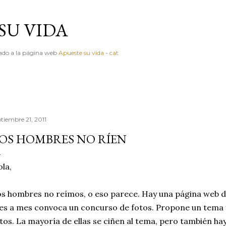
Ir al contenido principal
SU VIDA
igado a la página web
Apueste su vida
-
cat
ptiembre 21, 2011
OS HOMBRES NO RÍEN
la,
s hombres no reímos, o eso parece. Hay una página web de
s a mes convoca un concurso de fotos. Propone un tema y
tos. La mayoría de ellas se ciñen al tema, pero también h