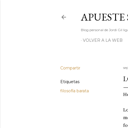
APUESTE 
Blog personal de Jordi Gil l
VOLVER A LA WEB
Compartir
se
L
Etiquetas
filosofía barata
Ho
Lo
me
fo