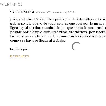
OMENTARIOS
SAUVIGNONA
viernes, 02 noviembre, 2012
pues alli la huelga y aqui los paros y cortes de calles de la 
gobierno ....lo bueno de todo esto es que aqui por lo menos p
llgeas igual altrabajo caminando porque son solo unas cuadra
posible por ejemplo consultar rutas alternativas...por inter
las notocias y en bs as..por tele anuncian las rutas cortadas y 
como sea hay que llegar al trabajo...
besines jor....
RESPONDER