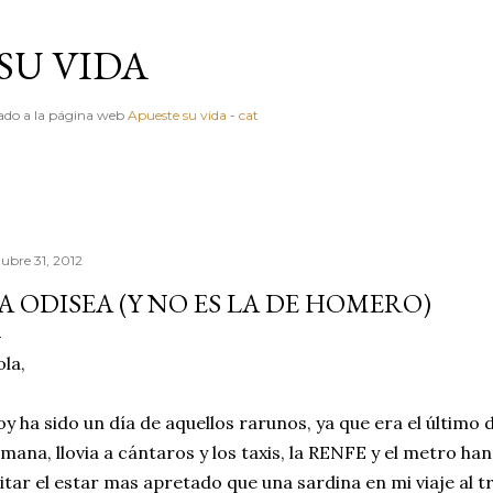
Ir al contenido principal
SU VIDA
igado a la página web
Apueste su vida
-
cat
tubre 31, 2012
A ODISEA (Y NO ES LA DE HOMERO)
la,
y ha sido un día de aquellos rarunos, ya que era el último 
mana, llovia a cántaros y los taxis, la RENFE y el metro ha
itar el estar mas apretado que una sardina en mi viaje al t