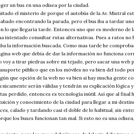
ger un bus en una odisea por la ciudad.
itado el misterio de porque el autobús de la Av. Mistral esta
abado encontrando la parada, pero el bus iba a tardar unos
n lo que llegaría tarde. Entonces uno que es moderno de l
ha intentado consultar rutas alternativas. Pues a ratos no
ba la información buscada. Como mas tarde he comproba
gina web que debía de dar la información no funciona co
 voy a tirar piedras sobre mi tejado, pero sacar una web 
ansporte público que en los móviles no va bien del todo po
gún que opción de la web no va bien si hay mucha gente c
cnicamente serán válidas y tendrán su explicación lógica 
tas perdido, entonces es tecnología inútil. Así que al final 
tuición y conocimiento de la ciudad para llegar a mi destin
ces, calado y tardando casi el doble de lo habitual, sin ente
rque los buses funcionan tan mal. Si esto no es una odisea,