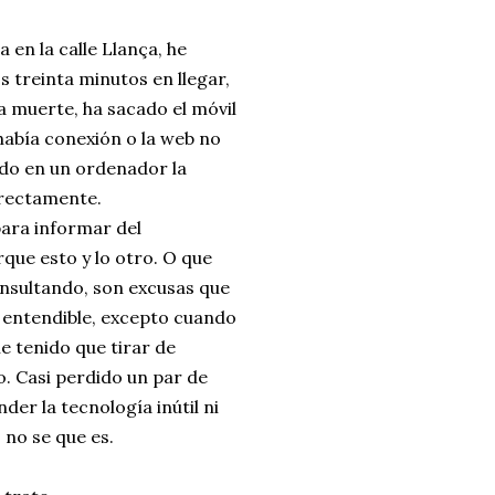
 en la calle Llança, he
 treinta minutos en llegar,
a muerte, ha sacado el móvil
 había conexión o la web no
do en un ordenador la
rrectamente.
para informar del
rque esto y lo otro. O que
onsultando, son excusas que
y entendible, excepto cuando
he tenido que tirar de
o. Casi perdido un par de
nder la tecnología inútil ni
 no se que es.