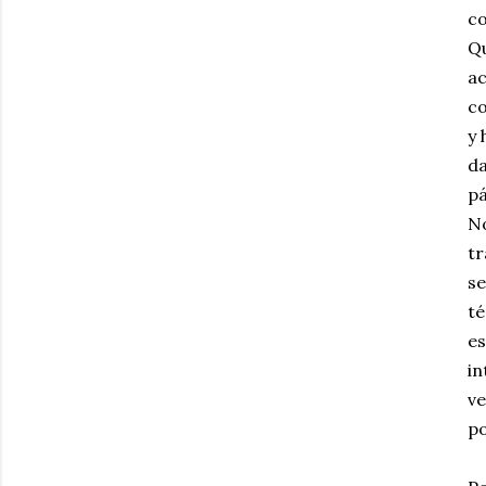
co
Qu
ac
co
y 
da
pá
No
tr
se
té
es
in
ve
po