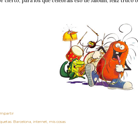
r cierto, para los que celebráis eso de Jalouin, feliz truco o
mpartir
iquetas:
Barcelona
internet
mis cosas