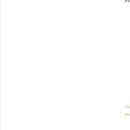
Po
Co
Et