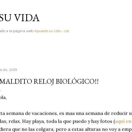
Ir al contenido principal
SU VIDA
igado a la página web
Apueste su vida
-
cat
io 24, 2013
¡MALDITO RELOJ BIOLÓGICO!!
la,
ta semana de vacaciones, es mas una semana de reducir u
lax, relax. Hay playa, toda la que puedo y hay fotos (
aquí en
diera que no las colgara, pero a estas alturas no voy a em