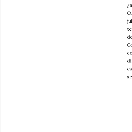
¿
Cu
ju
te
d
Co
co
dí
es
se