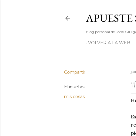
APUESTE 
Blog personal de Jordi Gil l
VOLVER A LA WEB
Compartir
jul
¡
Etiquetas
mis cosas
Ho
Es
re
pi