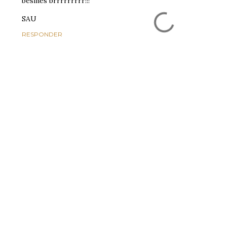
besines brrrrrrrrr!!!
SAU
RESPONDER