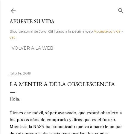
Ir al contenido principal
APUESTE SU VIDA
Blog personal de Jordi Gil ligado a la página web
Apueste su vida
-
cat
VOLVER A LA WEB
julio 14, 2019
LA MENTIRA DE LA OBSOLESCENCIA
Hola,
Tienes ese móvil, súper avanzado, que estará obsoleto a
los pocos años de comprarlo y dirás que es el futuro.
Mientras la NASA ha comunicado que va a hacerle un par
de retoques a la distancia para que las dos sondas