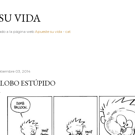
Ir al contenido principal
SU VIDA
igado a la página web
Apueste su vida
-
cat
ptiembre 03, 2014
LOBO ESTÚPIDO