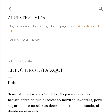
Ir al contenido principal
APUESTE SU VIDA
Blog personal de Jordi Gil ligado a la página web
Apueste su vida
-
cat
VOLVER A LA WEB
octubre 23, 2014
EL FUTURO ESTA AQUÍ
Hola,
Si naciste en los años 80 del siglo pasado, o antes,
naciste antes de que el teléfono móvil se inventara, pero
seguramente no sabrías decirme ni como, ni cuando, ni
donde se presentó.