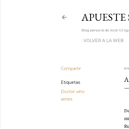
APUESTE 
Blog personal de Jordi Gil l
VOLVER A LA WEB
Compartir
en
A
Etiquetas
Doctor who
series
Do
m
Ru