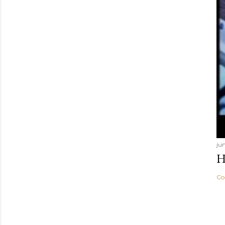
jun
H
Co