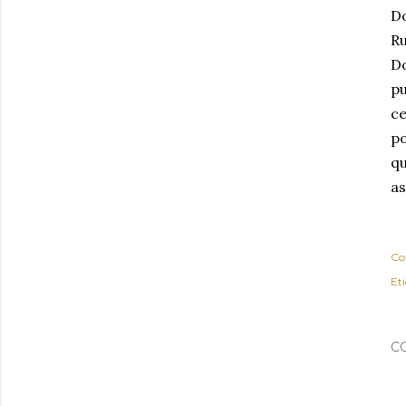
Do
Ru
Do
pu
ce
po
qu
as
Co
Et
C