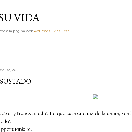
Ir al contenido principal
SU VIDA
igado a la página web
Apueste su vida
-
cat
ero 02, 2015
SUSTADO
ctor: ¿Tienes miedo? Lo que está encima de la cama, sea lo 
iedo?
ppert Pink: Sí.