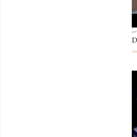
ju
D
Co