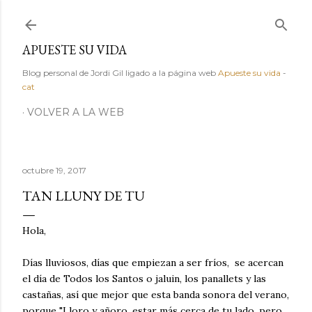
Ir al contenido principal
APUESTE SU VIDA
Blog personal de Jordi Gil ligado a la página web
Apueste su vida
-
cat
VOLVER A LA WEB
octubre 19, 2017
TAN LLUNY DE TU
Hola,
Días lluviosos, días que empiezan a ser fríos, se acercan
el día de Todos los Santos o jaluin, los panallets y las
castañas, así que mejor que esta banda sonora del verano,
porque "Lloro y añoro, estar más cerca de tu lado, pero