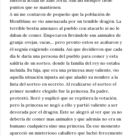
historia actual de Sant Jordi. Aún así siempre tiene
puntos que se mantienen.
A mi me contaron de pequeño que la población de
Montblanc se vio amenazada por un temible dragón. La
terrible bestia amenazo al pueblo con atacarlo si no le
daban de comer. Empezaron llevándole sus animales de
granja: ovejas, vacas,... pero pronto estos se acabaron y
él seguía exigiendo comida. Así que decidieron que cada
día le daría una persona del pueblo para comer y esta
saldría de un sorteo, donde la familia del rey no estaba
incluida. Su hija, que era una princesa muy valiente, vio
aquella situación injusta así que añadió su nombre a la
lista del sorteo en secreto. Al realizarse el sorteo el
primer nombre elegido fue la princesa. Su padre,
protestó, lloró y suplicó que se repitiera la votación,
pero la princesa se negó a ello y partió valiente a ser
devorada por el dragón. Este se alegró al ver que ya no
debería de comer mas animales y que además no era un
humano cualquiera sino una princesa. En ese momento
apareció un misterioso caballero que luchó ferozmente