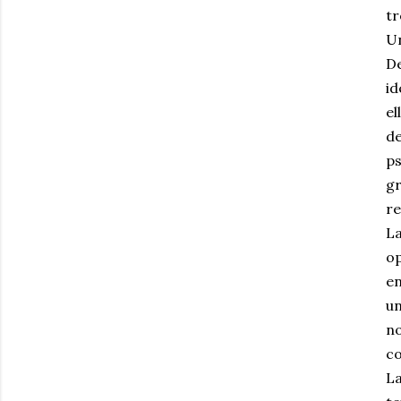
tr
Un
De
id
el
de
ps
gr
re
La
op
en
un
no
co
La