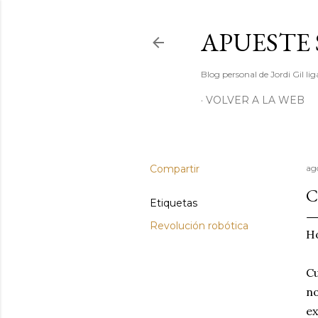
APUESTE 
Blog personal de Jordi Gil l
VOLVER A LA WEB
Compartir
ag
C
Etiquetas
Revolución robótica
Ho
Cu
no
ex