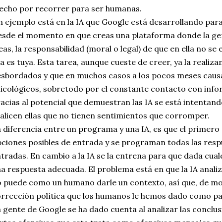
echo por recorrer para ser humanas.
 ejemplo está en la IA que Google está desarrollando para
sde el momento en que creas una plataforma donde la ge
eas, la responsabilidad (moral o legal) de que en ella no s
la es tuya. Esta tarea, aunque cueste de creer, ya la reali
sbordados y que en muchos casos a los pocos meses caus
icológicos, sobretodo por el constante contacto con info
acias al potencial que demuestran las IA se está intentand
alicen ellas que no tienen sentimientos que corromper.
 diferencia entre un programa y una IA, es que el primero
ciones posibles de entrada y se programan todas las respu
tradas. En cambio a la IA se la entrena para que dada cua
a respuesta adecuada. El problema está en que la IA anali
 puede como un humano darle un contexto, así que, de mo
rrección política que los humanos le hemos dado como p
 gente de Google se ha dado cuenta al analizar las conclus