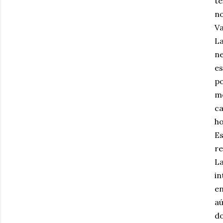
te
no
Va
La
ne
es
po
mo
ca
ho
Es
re
La
in
en
aú
d