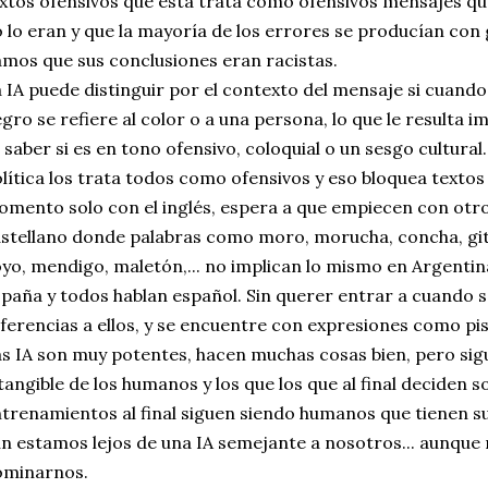
xtos ofensivos que esta trata como ofensivos mensajes q
 lo eran y que la mayoría de los errores se producían con
mos que sus conclusiones eran racistas.
 IA puede distinguir por el contexto del mensaje si cuando
gro se refiere al color o a una persona, lo que le resulta 
 saber si es en tono ofensivo, coloquial o un sesgo cultura
lítica los trata todos como ofensivos y eso bloquea textos
mento solo con el inglés, espera a que empiecen con otr
stellano donde palabras como moro, morucha, concha, git
yo, mendigo, maletón,... no implican lo mismo en Argentina
paña y todos hablan español. Sin querer entrar a cuando s
ferencias a ellos, y se encuentre con expresiones como pi
s IA son muy potentes, hacen muchas cosas bien, pero sig
tangible de los humanos y los que los que al final deciden so
trenamientos al final siguen siendo humanos que tienen su
n estamos lejos de una IA semejante a nosotros... aunque 
ominarnos.