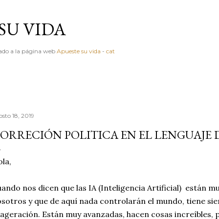
Ir al contenido principal
SU VIDA
igado a la página web
Apueste su vida
-
cat
osto 18, 2019
ORRECIÓN POLITICA EN EL LENGUAJE 
la,
ando nos dicen que las IA (Inteligencia Artificial) están
sotros y que de aquí nada controlarán el mundo, tiene si
ageración. Están muy avanzadas, hacen cosas increíbles, 