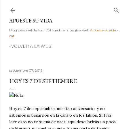
Ir al contenido principal
APUESTE SU VIDA
Blog personal de Jordi Gil ligado a la página web
Apueste su vida
-
cat
VOLVER A LA WEB
septiembre 07, 2019
HOY ES 7 DE SEPTIEMBRE
Hola,
Hoy es 7 de septiembre, nuestro aniversario, y no
sabemos si besarnos en la cara o en los labios. Si tras
leer esto no te suena de nada, aquí descubrirás un poco
de Mecano, en cambio si esto forma parte de tu vida,