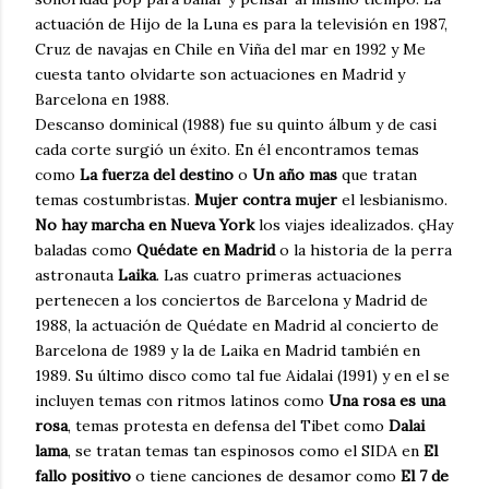
actuación de Hijo de la Luna es para la televisión en 1987,
Cruz de navajas en Chile en Viña del mar en 1992 y Me
cuesta tanto olvidarte son actuaciones en Madrid y
Barcelona en 1988.
Descanso dominical (1988) fue su quinto álbum y de casi
cada corte surgió un éxito. En él encontramos temas
como
La fuerza del destino
o
Un año mas
que tratan
temas costumbristas.
Mujer contra mujer
el lesbianismo.
No hay marcha en Nueva York
los viajes idealizados. çHay
baladas como
Quédate en Madrid
o la historia de la perra
astronauta
Laika
. Las cuatro primeras actuaciones
pertenecen a los conciertos de Barcelona y Madrid de
1988, la actuación de Quédate en Madrid al concierto de
Barcelona de 1989 y la de Laika en Madrid también en
1989. Su último disco como tal fue Aidalai (1991) y en el se
incluyen temas con ritmos latinos como
Una rosa es una
rosa
, temas protesta en defensa del Tibet como
Dalai
lama
, se tratan temas tan espinosos como el SIDA en
El
fallo positivo
o tiene canciones de desamor como
El 7 de