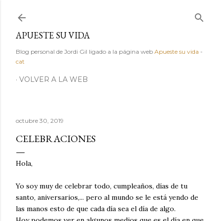
Ir al contenido principal
APUESTE SU VIDA
Blog personal de Jordi Gil ligado a la página web
Apueste su vida
-
cat
VOLVER A LA WEB
octubre 30, 2019
CELEBRACIONES
Hola,
Yo soy muy de celebrar todo, cumpleaños, días de tu
santo, aniversarios,... pero al mundo se le está yendo de
las manos esto de que cada día sea el día de algo.
Hoy podemos ver en algunos medios que es el día en que