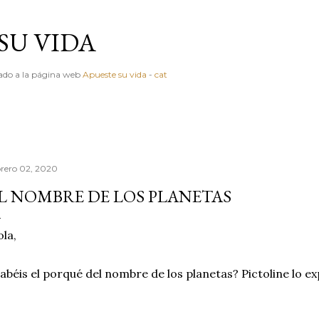
Ir al contenido principal
SU VIDA
igado a la página web
Apueste su vida
-
cat
brero 02, 2020
L NOMBRE DE LOS PLANETAS
la,
abéis el porqué del nombre de los planetas? Pictoline lo exp