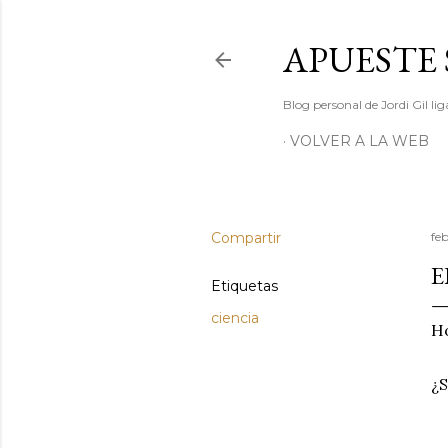
APUESTE 
Blog personal de Jordi Gil l
VOLVER A LA WEB
Compartir
fe
E
Etiquetas
ciencia
Ho
¿S