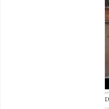
ju
D
Co