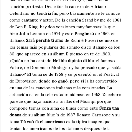
canción protesta. Describir la carrera de Adriano
Celentano no tendría fin, pero básicamente se le conoce
como cantante y actor. De la canción Stand by me de 1961
de Ben E. King, hay dos versiones muy famosas: la que
hizo John Lennon en 1974 y este
Pregherò
de 1962 en
italiano.
Sarà perché ti amo
de Richi é Poveri se uno de
los temas más populares del sonido disco italiano de los
80, que aparece en su álbum E pienso en té de 1980.
¿Quién no ha cantado
Nel blu dipinto di blu
, el famoso
Volare, de Domenico Modugno y ha pensado que ya sabía
italiano? El tema se de 1958 y se presentó en el Festival
de Eurovisión, donde no ganó, pero si la ha convertido
en una de las canciones italianas más versionadas. La
actuación es en la tele estadounidense en 1958. Zucchero
parece que haya nacido a orillas del Misisipi porque
compone temas con alma de blues como este
Senza una
donna
de su álbum Blue 's de 1987. Renato Carosone y su
tema
Tú vuò fà el americano
es la típica imagen que
tenían los americanos de los italianos después de la