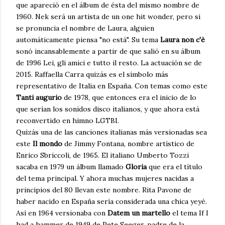
que apareció en el álbum de ésta del mismo nombre de
1960. Nek será un artista de un one hit wonder, pero si
se pronuncia el nombre de Laura, alguien
automáticamente piensa "no está". Su tema
Laura non c'è
sonó incansablemente a partir de que salió en su álbum
de 1996 Lei, gli amici e tutto il resto. La actuación se de
2015. Raffaella Carra quizás es el símbolo más
representativo de Italia en España. Con temas como este
Tanti augurio
de 1978, que entonces era el inicio de lo
que serían los sonidos disco italianos, y que ahora está
reconvertido en himno LGTBI.
Quizás una de las canciones italianas más versionadas sea
este
Il mondo
de Jimmy Fontana, nombre artístico de
Enrico Sbriccoli, de 1965. El italiano Umberto Tozzi
sacaba en 1979 un álbum llamado
Gloria
que era el título
del tema principal. Y ahora muchas mujeres nacidas a
principios del 80 llevan este nombre. Rita Pavone de
haber nacido en España sería considerada una chica yeyé.
Así en 1964 versionaba con
Datem un martello
el tema If I
had a hammer de 1949 de Pete Seeger, padre de la