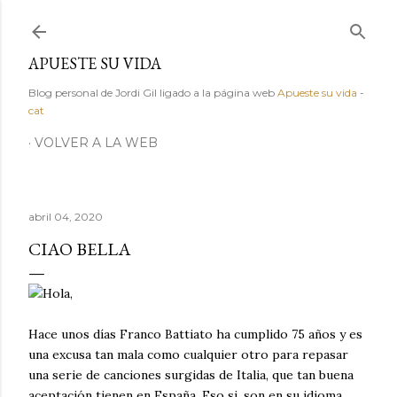
Ir al contenido principal
APUESTE SU VIDA
Blog personal de Jordi Gil ligado a la página web
Apueste su vida
-
cat
VOLVER A LA WEB
abril 04, 2020
CIAO BELLA
Hola,
Hace unos días Franco Battiato ha cumplido 75 años y es
una excusa tan mala como cualquier otro para repasar
una serie de canciones surgidas de Italia, que tan buena
aceptación tienen en España. Eso si, son en su idioma