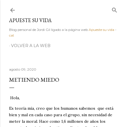
Ir al contenido principal
APUESTE SU VIDA
Blog personal de Jordi Gil ligado a la página web
Apueste su vida
-
cat
VOLVER A LA WEB
agosto 09, 2020
METIENDO MIEDO
Hola,
Es teoría mía, creo que los humanos sabemos que está
bien y mal en cada caso para el grupo, sin necesidad de
meter la moral. Hace como 1,6 millones de años los